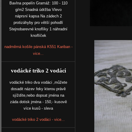
Bavlna popelín Gramáž: 100 - 110
g/m2 Snadná údržba Vlevo
náprsní kapsa Na zádech 2
protizáhyby pro větší pohodlí
Stejnobarevné knoflíky 1 náhradní
knoflíček
nadměrná košile pánská K551 Kariban -
vice...
vodácké triko 2 vodáci
vodácké triko dva vodáci ,můžete
dosadit název řeky kterou právě
sjíždíte,nebo dopsat jména na
záda dotisk jména - 150,- kusově
více kusů - sleva
vodácké triko 2 vodáci - vice...