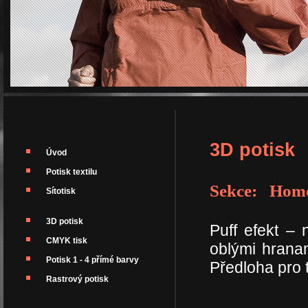
3D potisk
Úvod
Potisk textilu
Sekce: Home 
Sítotisk
3D potisk
Puff efekt –
CMYK tisk
oblými hranam
Potisk 1 - 4 přímé barvy
Předloha pro 
Rastrový potisk