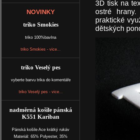
3D tisk na tex
ostré hrany.
NOVINKY
praktické vyu
triko Smokies
dětských pono
triko 100%bavlna
triko Smokies - vice...
triko Veselý pes
vyberte barvu trika do komentáře
triko Veselý pes - vice...
nadměrná košile pánská
K551 Kariban
Pánská košile Ace krátký rukáv
Materiál: 65% Polyester, 35%