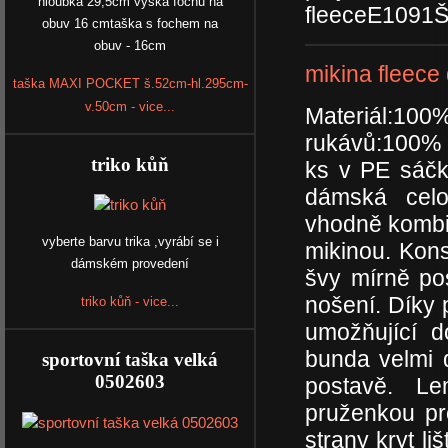
hloubka 29,5cm výška fochu na
fleeceE109
obuv 16 cmtaška s fochem na
obuv - 16cm
mikina fleec
taška MAXI POCKET š.52cm-hl.295cm-
v.50cm - vice...
Materiál:1
rukávů:100% 
triko kůň
ks v PE sáčk
dámská celo
vhodně kombi
vyberte barvu trika ,vyrábí se i
mikinou. Kon
dámském provedení
švy mírně po
nošení. Díky 
triko kůň - vice...
umožňující 
bunda velmi 
sportovní taška velká
0502603
postavě. Le
pruženkou pro
strany kryt li