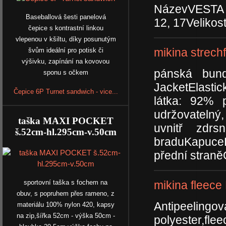
NázevVESTA 
Baseballová šesti panelová
12, 17Velikos
čepice s kontrastní linkou
vlepenou v kšiltu, díky posunutým
mikina strech
švům ideální pro potisk či
výšivku, zapínání na kovovou
pánská bund
sponu s očkem
JacketElasti
Čepice 6P Turnet sandwich - vice...
látka: 92% 
udržovatelný, 
taška MAXI POCKET
uvnitř zdr
š.52cm-hl.295cm-v.50cm
braduKapuceK
přední straně
sportovní taška s fochem na
mikina fleece
obuv, s popruhem přes rameno, z
Antipeel
materiálu 100% nylon 420, kapsy
na zip,šířka 52cm - výška 50cm -
polyester,