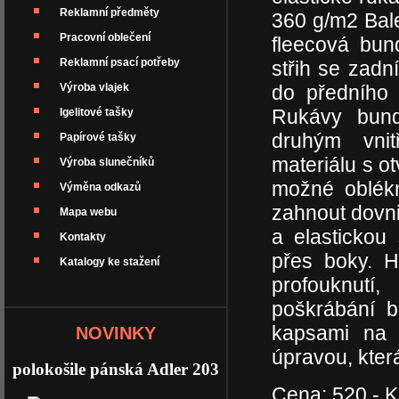
Reklamní předměty
360 g/m2 Bal
Pracovní oblečení
fleecová bun
Reklamní psací potřeby
střih se zad
Výroba vlajek
do předního 
Rukávy bund
Igelitové tašky
druhým vnit
Papírové tašky
materiálu s o
Výroba slunečníků
možné oblék
Výměna odkazů
zahnout dovni
Mapa webu
a elastickou
Kontakty
přes boky. Hl
Katalogy ke stažení
profouknutí,
poškrábání b
kapsami na z
NOVINKY
úpravou, kte
polokošile pánská Adler 203
Cena: 520,- K