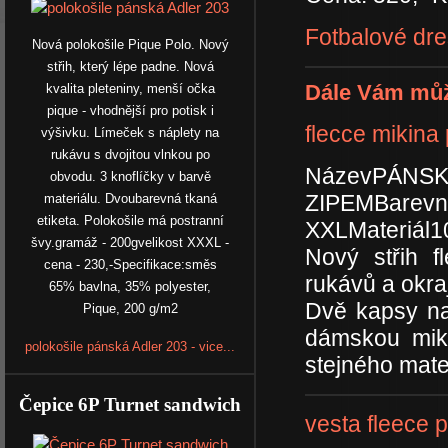
Fotbalové dre
Nová polokošile Pique Polo. Nový
střih, který lépe padne. Nová
Dále Vám můž
kvalita pleteniny, menší očka
pique - vhodnější pro potisk i
flecce mikina
výšivku. Límeček s náplety na
rukávu s dvojitou vlnkou po
NázevPÁN
obvodu. 3 knoflíčky v barvě
ZIPEMBarevno
materiálu. Dvoubarevná tkaná
etiketa. Polokošile má postranní
XXLMateriál
švy.gramáž - 200gvelikost XXXL -
Nový střih 
cena - 230,-Specifikace:směs
rukávů a okra
65% bavlna, 35% polyester,
Dvě kapsy na
Pique, 200 g/m2
dámskou mik
polokošile pánská Adler 203 - vice...
stejného mate
Čepice 6P Turnet sandwich
vesta fleece