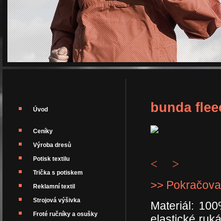
bunda flee
Úvod
Ceníky
Výroba dresů
Potisk textilu
<
>
Trička s potiskem
>> Pokračova
Reklamní textil
Strojová výšivka
Materiál: 10
Froté ručníky a osušky
elastické ruk