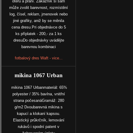
otěru a praní. Zákazník si sám
může zvolit barevnost, rozmístění
log, čísel, reklam, jmenovek nebo
jiné grafiky, aniž by se měnila
cena dresu.Pri objednávce do 5
ks příplatek - 200,- za 1 ks
dresuDo objednávky uvádějte
barevnou kombinaci
fotbalový dres Waft - vice...
mikina 1067 Urban
mikina 1067 Urbanmateriál: 65%
polyester / 35% bavlna, vnitřní
strana počesanáGramáž: 280
g/m2 Dvoubarevná mikina s
kapucí a klokaní kapsou.
Elastický průkrčník, lemování
rukávů i spodní patent v