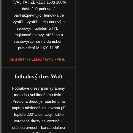
KVALITA : ŽERZEJ 150g 100%
částečně počesaná
bavlnazpevňující lemovka ve
výstřih, výstřih s elastanovým
žebrovým úpletemSTYL :
raglánové rukávy, střiženo a
sešitovyrábí se i v dámském
provedení MILKY 11195
pánské triko 11190 Funky - vice...
fotbalový dres Waft
Fotbalové dresy jsou vyráběny
metodou sublimačního tisku.
Předloha dresu je natištěna na
papír a následně zalisována pří
teplotě 200°C do látky. Takto
vyrobené dresy se vyznačují
stálobarevností, barva odolává