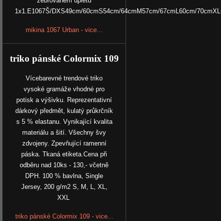
žebrovaném úpletu
1x1.E1067Š/DXS49cm/60cmS54cm/64cmM57cm/67cmL60cm/70cmX
mikina 1067 Urban - vice...
triko pánské Colormix 109
Vícebarevné trendové triko
vysoké gramáže vhodné pro
potisk a výšivku. Reprezentativní
dárkový předmět, kulatý průkrčník
s 5 % elastanu. Vynikající kvalita
materiálu a šití. Všechny švy
zdvojeny. Zpevňující ramenní
páska. Tkaná etiketa.Cena při
odběru nad 10ks - 130,- včetně
DPH. 100 % bavlna, Single
Jersey, 200 g/m2 S, M, L, XL,
XXL
triko pánské Colormix 109 - vice...