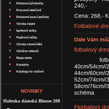
Reklamní předměty
240,-
Pracovní oblečení
Cena: 268,- K
Reklamní psací potřeby
Výroba vlajek
Fotbalové dre
Igelitové tašky
Papírové tašky
Dále Vám můž
Výroba slunečníků
fotbalový dr
Výměna odkazů
Mapa webu
fotbalov
Kontakty
40cm/54cm/
Katalogy ke stažení
44cm/60cm/
52cm/74cm/
58cm/76cm/
NOVINKY
schéma
Halenka dámská Blouse 208
Florbalový d