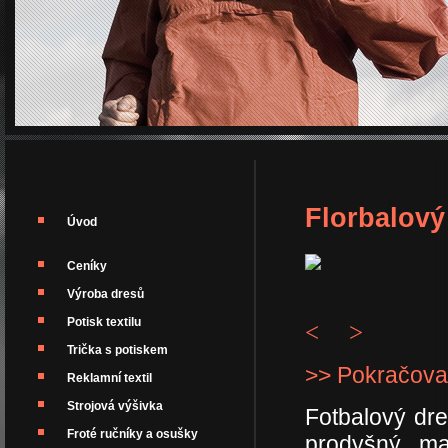
Florbalový
Úvod
Ceníky
Výroba dresů
Potisk textilu
<
>
Trička s potiskem
>> Pokračova
Reklamní textil
Strojová výšivka
Fotbalový dr
Froté ručníky a osušky
prodyšný ma