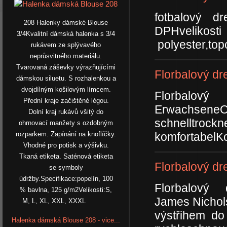
fotbalový 
208 Halenky dámské Blouse
DPHvelikosti
3/4Kvalitní dámská halenka s 3/4
polyester,to
rukávem ze splývavého
neprůsvitného materiálu.
Tvarovaná záševky výrazňujícími
Florbalový d
dámskou siluetu. S rozhalenkou a
dvojdílným košilovým límcem.
Florbalový
Přední kraje začištěné légou.
ErwachseneO
Dolní kraj rukávů všitý do
schnelltrockn
ohrnovací manžety s ozdobným
komfortabelKo
rozparkem. Zapínání na knoflíčky.
Vhodné pro potisk a výšivku.
Tkaná etiketa. Saténová etiketa
Florbalový d
se symboly
údržby.Specifikace:popelín, 100
Florbalový 
% bavlna, 125 g/m2Velikosti:S,
James Nichols
M, L, XL, XXL, XXXL
výstřihem do
Halenka dámská Blouse 208 - vice...