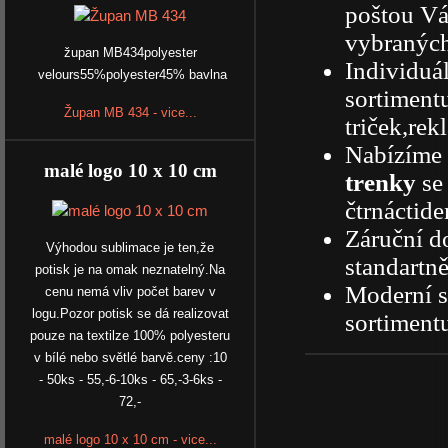
poštou Vá
vybraných
župan MB434polyester
Individuá
velours55%polyester45% bavlna
sortiment
Župan MB 434 - vice...
triček,rek
Nabízíme
malé logo 10 x 10 cm
trenky
se
čtrnáctide
Záruční d
Výhodou sublimace je ten,že
standartn
potisk je na omak neznatelný.Na
Moderní s
cenu nemá vliv počet barev v
logu.Pozor potisk se dá realizovat
sortiment
pouze na textilze 100% polyesteru
v bílé nebo světlé barvě.ceny :10
- 50ks - 55,-6-10ks - 65,-3-6ks -
72,-
malé logo 10 x 10 cm - vice...