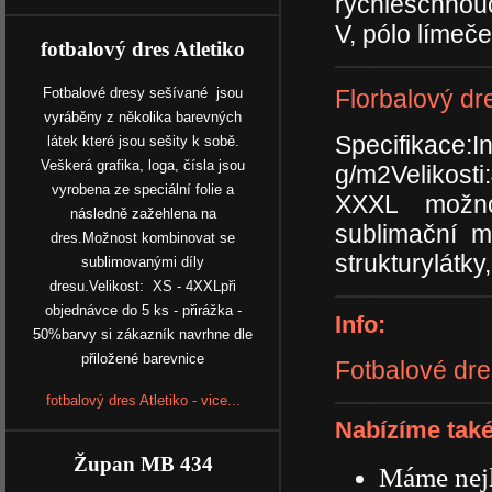
rychleschnou
V, pólo límeč
fotbalový dres Atletiko
Florbalový dre
Fotbalové dresy sešívané jsou
vyráběny z několika barevných
Specifikace
látek které jsou sešity k sobě.
Veškerá grafika, loga, čísla jsou
g/m2Velikosti:
vyrobena ze speciální folie a
XXXL možno
následně zažehlena na
sublimační m
dres.Možnost kombinovat se
strukturylátky
sublimovanými díly
dresu.Velikost: XS - 4XXLpři
objednávce do 5 ks - přirážka -
Info:
50%barvy si zákazník navrhne dle
přiložené barevnice
Fotbalové dr
fotbalový dres Atletiko - vice...
Nabízíme také
Župan MB 434
Máme nejl