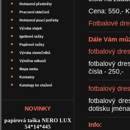
Reklamní předměty
Cena: 550,- K
Pracovní oblečení
Reklamní psací potřeby
Fotbalové dre
Výroba vlajek
Igelitové tašky
Dále Vám můž
Papírové tašky
fotbalový dres
Výroba slunečníků
Výměna odkazů
fotbalový dre
Mapa webu
čísla - 250,-
Kontakty
Katalogy ke stažení
fotbalový dre
fotbalový dr
dotisku jména
NOVINKY
papírová taška NERO LUX
Info:
54*14*445