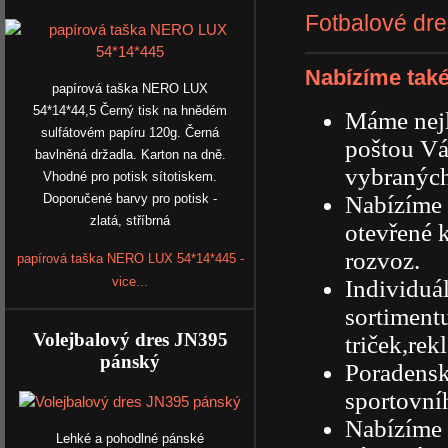
Fotbalové dr
Nabízíme také
papírová taška NERO LUX
54*14*44,5 Černý tisk na hnědém
Máme nejl
sulfátovém papíru 120g. Černá
poštou Vá
bavlněná držadla. Karton na dně.
vybraných
Vhodné pro potisk sítotiskem.
Doporučené barvy pro potisk -
Nabízíme 
zlatá, stříbrná
otevřené 
rozvoz.
papírová taška NERO LUX 54*14*445 -
vice...
Individuá
sortiment
Volejbalový dres JN395
triček,rek
pánský
Poradensk
sportovníh
Nabízíme 
Lehké a pohodlné pánské