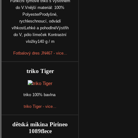
Funkční týmové triko s výstřihem
do V.Vnější materiál: 100%
PolyesterProdyšné,
rychleschnoucí, odvádí
vlhkostLehké a pohodlnéVýstřih
do V, pólo límeček Kontrastní
vložky140 g / m
Fotbalový dres JN467 - vice...
triko Tiger
triko 100% bavlna
triko Tiger - vice...
dětská mikina Pirineo
1089flece