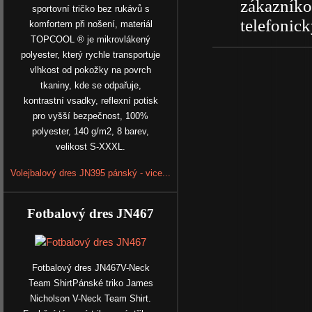
zákazníkov
sportovní tričko bez rukávů s
telefonick
komfortem při nošení, materiál
TOPCOOL ® je mikrovlákený
polyester, který rychle transportuje
vlhkost od pokožky na povrch
tkaniny, kde se odpařuje,
kontrastní vsadky, reflexní potisk
pro vyšší bezpečnost, 100%
polyester, 140 g/m2, 8 barev,
velikost S-XXXL.
Volejbalový dres JN395 pánský - vice...
Fotbalový dres JN467
Fotbalový dres JN467V-Neck
Team ShirtPánské triko James
Nicholson V-Neck Team Shirt.