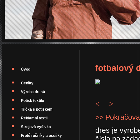
fotbalový 
Úvod
Ceníky
Výroba dresů
Potisk textilu
<
>
Trička s potiskem
>> Pokračova
Reklamní textil
Strojová výšivka
dres je vyro
Froté ručníky a osušky
čísla na záda