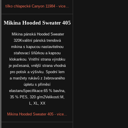
tílko chlapecké Canyon 11984 - vice...
Mikina Hooded Sweater 405
Mikina pánská Hooded Sweater
320Kvalitní pánská trendová
mikina s kapucou nastavitelnou
stahovací šňůrkou a kapsou
klokankou. Vnitřní strana výrobku
je počesaná, vnější strana vhodná
pro potisk a výšivku. Spodní lem
a manžety rukávů z žebrovaného
úpletu s příměsí
elastanuSpecifikace:65 % bavlna,
35 % PES, 320 g/m2Velikosti:M,
L, XL, XX
Mikina Hooded Sweater 405 - vice...