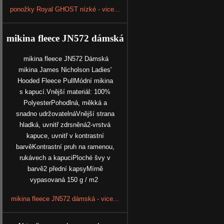
ponožky Royal GHOST nízké - vice...
mikina fleece JN572 dámská
mikina fleece JN572 Dámská
mikina James Nicholson Ladies'
Hooded Fleece PullMódní mikina
s kapucí.Vnější materiál: 100%
PolyesterPohodlná, měkká a
snadno udržovatelnáVnější strana
hladká, uvnitř zdrsněná2-vrstvá
kapuce, uvnitř v kontrastní
barvěKontrastní pruh na ramenou,
rukávech a kapuciPloché švy v
barvě2 přední kapsyMírně
vypasovaná 150 g / m2
mikina fleece JN572 dámská - vice...