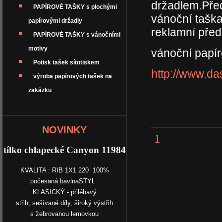
držadlem.Pře
PAPÍROVÉ TAŠKY s plochými
vánoční tašk
papírovými držadly
reklamní před
PAPÍROVÉ TAŠKY s vánočními
motivy
vánoční papír
Potisk tašek sítotiskem
http://www.da
výroba papírových tašek na
zakázku
NOVINKY
1
tílko chlapecké Canyon 11984
KVALITA : RIB 1X1 220 100%
počesaná bavlnaSTYL :
KLASICKÝ - přiléhavý
střih, sešívané díly, široký výstřih
s žebrovanou lemovkou