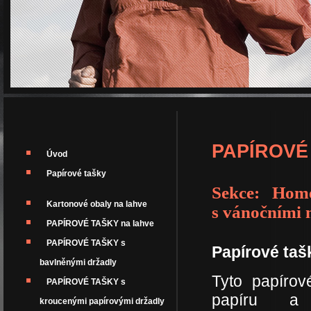
PAPÍROVÉ 
Úvod
Papírové tašky
Sekce: Home
Kartonové obaly na lahve
s vánočními 
PAPÍROVÉ TAŠKY na lahve
PAPÍROVÉ TAŠKY s
Papírové taš
bavlněnými držadly
Tyto papírov
PAPÍROVÉ TAŠKY s
papíru a
kroucenými papírovými držadly