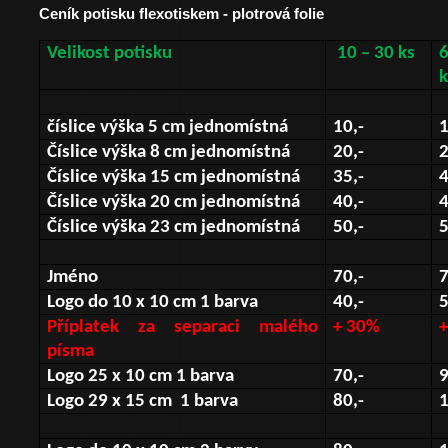
Ceník potisku flexotiskem - plotrová folie
Velikost potisku
10 – 30 ks
k
číslice výška 5 cm jednomístná
10,-
1
Číslice výška 8 cm jednomístná
20,-
2
Číslice výška 15 cm jednomístná
35,-
4
Číslice výška 20 cm jednomístná
40,-
4
Číslice výška 23 cm jednomístná
50,-
5
Jméno
70,-
7
Logo do 10 x 10 cm 1 barva
40,-
5
Příplatek za separaci malého
+ 30%
písma
Logo 25 x 10 cm 1 barva
70,-
9
Logo 29 x 15 cm
1 barva
80,-
1