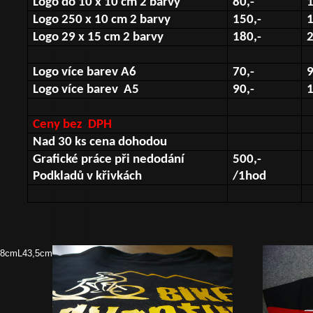
Logo do 10 x 10 cm 2 barvy
80,-
1
Logo 250 x 10 cm 2 barvy
150,-
1
Logo 29 x 15 cm 2 barvy
180,-
2
Logo více barev A6
70,-
9
Logo více barev
A5
90,-
1
Ceny bez
DPH
Nad 30 ks cena dohodou
Grafické práce při nedodání
500,-
Podkladů v křivkách
/1hod
58cmL43,5cm/60cmXL45,5cm/62cmXXL47,5cm/64cm