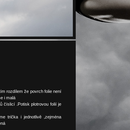
 tím rozdílem že povrch folie není
e i malá
íslicí .Potisk plotrovou folií je
me trička i jednotlivě ,zejména
ená