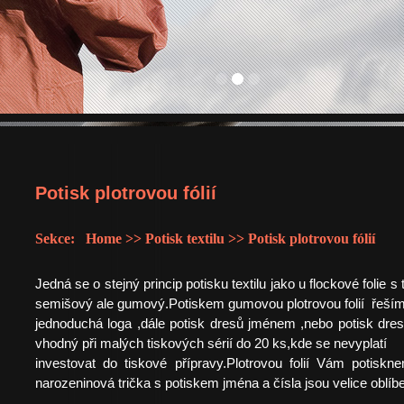
Potisk plotrovou fólií
Sekce: Home >> Potisk textilu >> Potisk plotrovou fólií
Jedná se o stejný princip potisku textilu jako u flockové folie s
semišový ale gumový.Potiskem gumovou plotrovou folií řeším
jednoduchá loga ,dále potisk dresů jménem ,nebo potisk dresů č
vhodný při malých tiskových sérií do 20 ks,kde se nevyplatí
investovat do tiskové přípravy.Plotrovou folií Vám potiskne
narozeninová trička s potiskem jména a čísla jsou velice oblíb