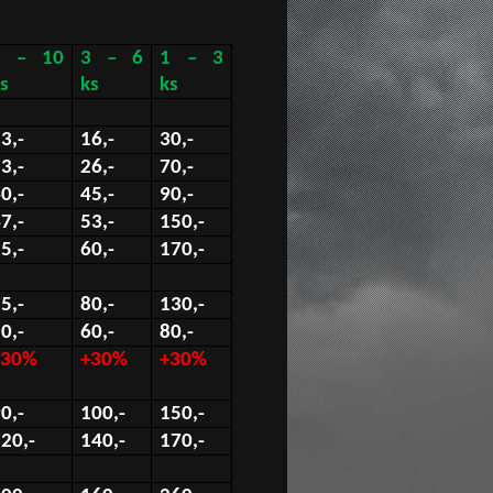
6 – 10
3 – 6
1 – 3
s
ks
ks
3,-
16,-
30,-
3,-
26,-
70,-
0,-
45,-
90,-
7,-
53,-
150,-
5,-
60,-
170,-
5,-
80,-
130,-
0,-
60,-
80,-
+30%
+30%
+30%
0,-
100,-
150,-
20,-
140,-
170,-