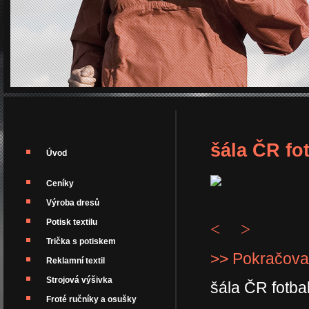
šála ČR fo
Úvod
Ceníky
Výroba dresů
Potisk textilu
<
>
Trička s potiskem
>> Pokračova
Reklamní textil
Strojová výšivka
šála ČR fotba
Froté ručníky a osušky