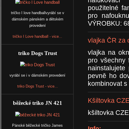
nafukovaci
použitelné f
tričko I love handballvyrábí se v
pro nafoukn
dámském pánském a dětském
VÝROBKU: 680
provedení
tričko I Love handball - vice...
vlajka ČR za 
vlajka na ok
triko Dogs Trust
pro všechny 
nainstalujet
pevně ho do
vyrábí se i v dámském provedení
kombinovat s 
triko Dogs Trust - vice...
Kšiltovka C
běžecké triko JN 421
kšiltovka C
Pánské běžecké tričko James
Info: