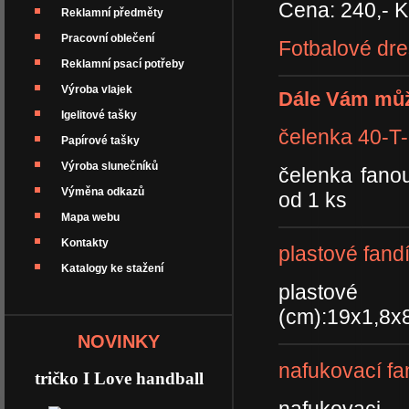
Cena: 240,- K
Reklamní předměty
Pracovní oblečení
Fotbalové dre
Reklamní psací potřeby
Výroba vlajek
Dále Vám můž
Igelitové tašky
čelenka 40-T
Papírové tašky
Výroba slunečníků
čelenka fano
Výměna odkazů
od 1 ks
Mapa webu
Kontakty
plastové fand
Katalogy ke stažení
plastové fa
(cm):19x1,8x
NOVINKY
nafukovací f
tričko I Love handball