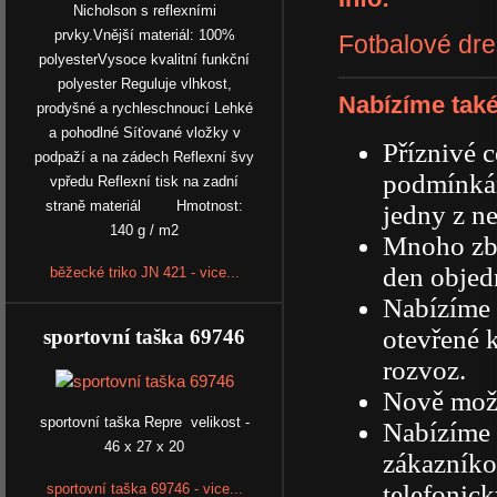
Nicholson s reflexními
prvky.Vnější materiál: 100%
Fotbalové dr
polyesterVysoce kvalitní funkční
polyester Reguluje vlhkost,
Nabízíme také
prodyšné a rychleschnoucí Lehké
a pohodlné Síťované vložky v
Příznivé 
podpaží a na zádech Reflexní švy
podmínká
vpředu Reflexní tisk na zadní
straně materiál Hmotnost:
jedny z ne
140 g / m2
Mnoho zbo
den objed
běžecké triko JN 421 - vice...
Nabízíme 
otevřené 
sportovní taška 69746
rozvoz.
Nově možn
sportovní taška Repre velikost -
Nabízíme 
46 x 27 x 20
zákazníkov
telefonick
sportovní taška 69746 - vice...