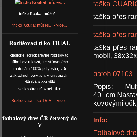
taška GUARI
tričko Koukat můžeš....
taška přes r
tričko Koukat můžeš... - vice...
taška přes r
Rozlišovací tílko TRIAL
taška přes r
mobil, 38x3
klasické jednobarevné rozlišovací
tílko bez rukávů, ze síťovaného
materiálu 100% polyester, v 5
batoh 07103
základních barvách, v univerzální
dětské a dospělé
Popis: Mu
velikostirozlišovací tílko
40 cm.Nasta
Rozlišovací tílko TRIAL - vice...
kovovými očk
fotbalový dres ČR červený do
Info:
V
Fotbalové dr