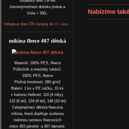
fotbalový dres ČR lev
červenýmožnost dotisku jména a
Nabízíme také
čísla + 300,-
fotbalový dres ČR červený do V - vice...
mikina fleece 407 dětská
Materiál: 100% PES, fleece
Průkrčník a manžety rukávů:
100% PES, fleece
Plošná hmotnost: 280 g/m2
Balení: 1 ks v PE sáčku, 15 ks
v kartonu Velikost: 110 (4 roky),
122 (6 let), 134 (8 let), 146 (10 let)
Celopropínací dětská fleecová
mikina, která doplňuje ucelenou
rodinnou sestavu fleecových
mikin 403 pánské a 407 dámské.