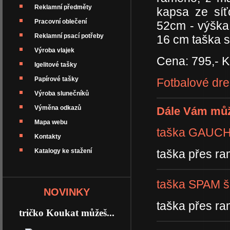
Reklamní předměty
kapsa ze síť
Pracovní oblečení
52cm - výška
Reklamní psací potřeby
16 cm taška 
Výroba vlajek
Cena: 795,- K
Igelitové tašky
Papírové tašky
Fotbalové dre
Výroba slunečníků
Výměna odkazů
Dále Vám můž
Mapa webu
taška GAUCH
Kontakty
Katalogy ke stažení
taška přes r
taška SPAM š
NOVINKY
taška přes r
tričko Koukat můžeš...