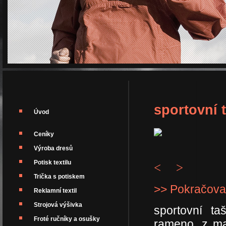
sportovní
Úvod
Ceníky
Výroba dresů
Potisk textilu
<
>
Trička s potiskem
>> Pokračova
Reklamní textil
Strojová výšivka
sportovní t
Froté ručníky a osušky
rameno, z ma