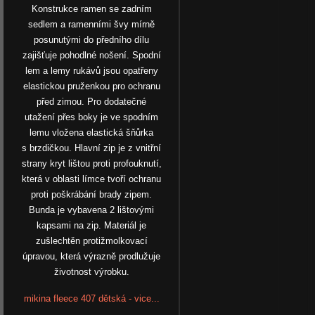
Konstrukce ramen se zadním
sedlem a ramenními švy mírně
posunutými do předního dílu
zajišťuje pohodlné nošení. Spodní
lem a lemy rukávů jsou opatřeny
elastickou pruženkou pro ochranu
před zimou. Pro dodatečné
utažení přes boky je ve spodním
lemu vložena elastická šňůrka
s brzdičkou. Hlavní zip je z vnitřní
strany kryt lištou proti profouknutí,
která v oblasti límce tvoří ochranu
proti poškrábání brady zipem.
Bunda je vybavena 2 lištovými
kapsami na zip. Materiál je
zušlechtěn protižmolkovací
úpravou, která výrazně prodlužuje
životnost výrobku.
mikina fleece 407 dětská - vice...