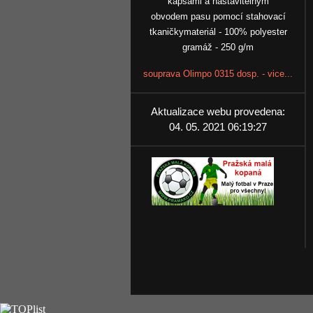
kapsami a nastavitelným
obvodem pasu pomocí stahovací
tkaničkymateriál - 100% polyester
gramáž - 250 g/m
souprava Olimpo 0315 dosp. - vice...
Aktualizace webu provedena:
04. 05. 2021 06:19:27