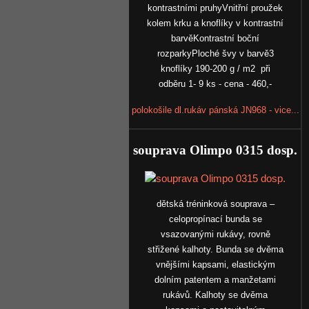
kontrastními pruhyVnitřní proužek
kolem krku a knoflíky v kontrastní
barvěKontrastní boční
rozparkyPloché švy v barvě3
knoflíky 190-200 g / m2 při
odběru 1- 9 ks - cena - 460,-
polokošile dl.rukáv pánská JN968 - vice...
souprava Olimpo 0315 dosp.
dětská tréninková souprava –
celopropínací bunda se
vsazovanými rukávy, rovně
střižené kalhoty. Bunda se dvěma
vnějšími kapsami, elastickým
dolním patentem a manžetami
rukávů. Kalhoty se dvěma