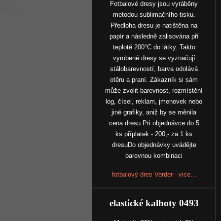
Fotbalové dresy jsou vyráběny
metodou sublimačního tisku.
Předloha dresu je natištěna na
papír a následně zalisována pří
teplotě 200°C do látky. Takto
vyrobené dresy se vyznačují
stálobarevností, barva odolává
otěru a praní. Zákazník si sám
může zvolit barevnost, rozmístění
log, čísel, reklam, jmenovek nebo
jiné grafiky, aniž by se měnila
cena dresu.Pri objednávce do 5
ks příplatek - 200,- za 1 ks
dresuDo objednávky uvádějte
barevnou kombinaci
fotbalový dres Verder - vice...
elastické kalhoty 0493