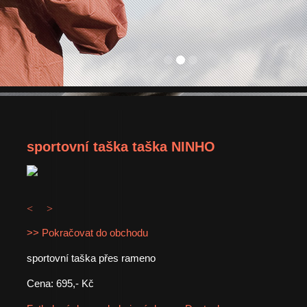
sportovní taška taška NINHO
<
>
>> Pokračovat do obchodu
sportovní taška přes rameno
Cena: 695,- Kč