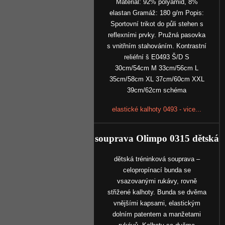
Materiál: 92% polyamid, 8%
elastan Gramáž: 180 g/m Popis:
Sportovní trikot do půli stehen s
reflexními prvky. Pružná pasovka
s vnitřním stahováním. Kontrastní
reliéfní š E0493 Š/D S
30cm/54cm M 33cm/56cm L
35cm/58cm XL 37cm/60cm XXL
39cm/62cm schéma
elastické kalhoty 0493 - vice...
souprava Olimpo 0315 dětská
dětská tréninková souprava –
celopropínací bunda se
vsazovanými rukávy, rovně
střižené kalhoty. Bunda se dvěma
vnějšími kapsami, elastickým
dolním patentem a manžetami