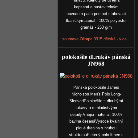
rukávů. Kalhoty se dvěma
kapsami a nastavitelným
obvodem pasu pomocí stahovací
tkaničkymateriál - 100% polyester
gramáž - 250 g/m
souprava Olimpo 0315 dětská - vice...
polokošile dl.rukáv pánská
JN968
Pánská polokošile James
Nicholson Men's Polo Long-
SleevedPolokošile s dlouhými
rukávy a s mladistvými
detaily.Vnější materiál: 100%
bavlna česanáVysoce kvalitní
piqué tkanina s hrubou
strukturouPletený polo límec s