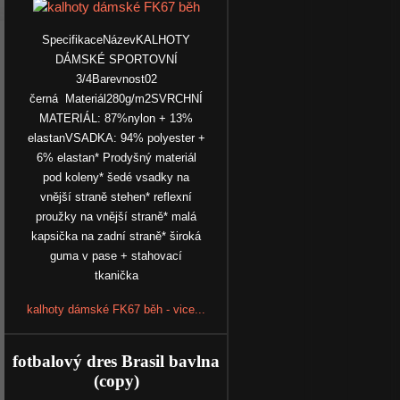
SpecifikaceNázevKALHOTY
DÁMSKÉ SPORTOVNÍ
3/4Barevnost02
černá Materiál280g/m2SVRCHNÍ
MATERIÁL: 87%nylon + 13%
elastanVSADKA: 94% polyester +
6% elastan* Prodyšný materiál
pod koleny* šedé vsadky na
vnější straně stehen* reflexní
proužky na vnější straně* malá
kapsička na zadní straně* široká
guma v pase + stahovací
tkanička
kalhoty dámské FK67 běh - vice...
fotbalový dres Brasil bavlna
(copy)