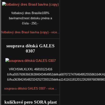
fotbalový dres Brasilie100%
bavlnamožnost dotisku jména a
čísla - 250,-
fotbalový dres Brasil bavlna (copy) - vice...
souprava dětská GALES
0307
VRCHSMLXLXXL 46810121416
šířka555760636636384043464952délka687072747646495255586164
šířka363942454823242527293133délka114116118120122626976839098
souprava dětská GALES 0307 - vice...
kuličkové pero SORA plast