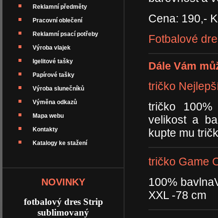
Reklamní předměty
Cena: 190,- K
Pracovní oblečení
Reklamní psací potřeby
Fotbalové dre
Výroba vlajek
Igelitové tašky
Dále Vám můž
Papírové tašky
tričko Nejlepš
Výroba slunečníků
Výměna odkazů
tričko 100%
Mapa webu
velikost a b
Kontakty
kupte mu trič
Katalogy ke stažení
tričko Game 
100% bavlnaVý
NOVINKY
XXL -78 cm
fotbalový dres Strip
sublimovaný