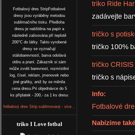
triko Ride Ha
Fotbalový dres StripFotbalové
zadávejte bar
dresy jsou vyráběny metodou
sublimačního tisku. Předloha
dresu je natištěna na papír a
tričko s poti
následně zalisována pří teplotě
200°C do látky. Takto vyrobené
tričko 100% b
dresy se vyznačují
stálobarevností, barva odolává
otěru a praní. Zákazník si sám
tričko CRISIS
může zvolit barevnost, rozmístění
log, čísel, reklam, jmenovek nebo
tričko s náp
jiné grafiky, aniž by se měnila
cena dresu.Pri objednávce do 5
Info:
ks příplatek - 200,- za 1 ks dresu
Fotbalové dr
fotbalový dres Strip sublimovaný - vice...
Nabízíme také
triko I Love fotbal