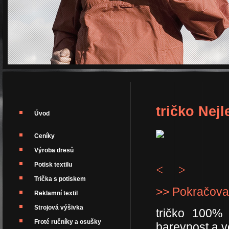
tričko Nejl
Úvod
Ceníky
Výroba dresů
Potisk textilu
<
>
Trička s potiskem
>> Pokračova
Reklamní textil
Strojová výšivka
tričko 100%
Froté ručníky a osušky
barevnost a ve