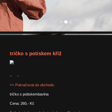
tričko s potiskem kříž
<
>
>> Pokračovat do obchodu
tričko s potiskembavlna
Cena: 260,- Kč