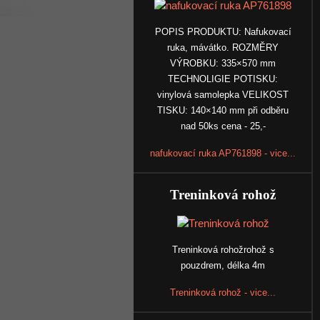
POPIS PRODUKTU: Nafukovací
ruka, mávátko. ROZMĚRY
VÝROBKU: 335×570 mm
TECHNOLIGIE POTISKU:
vinylová samolepka VELIKOST
TISKU: 140×140 mm při odběru
nad 50ks cena - 25,-
nafukovací ruka AP761898 - vice...
Treninková rohož
Treninková rohožrohož s
pouzdrem, délka 4m
Treninková rohož - vice...