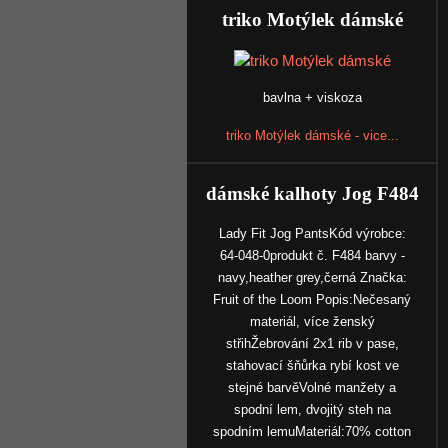
triko Motýlek dámské
bavlna + viskoza
triko Motýlek dámské - vice...
dámské kalhoty Jog F484
Lady Fit Jog PantsKód výrobce:
64-048-0produkt č. F484 barvy -
navy,heather grey,černá Značka:
Fruit of the Loom Popis:Nečesaný
materiál, více ženský
střihŽebrování 2x1 rib v pase,
stahovací šňůrka rybí kost ve
stejné barvěVolné manžety a
spodní lem, dvojitý steh na
spodním lemuMateriál:70% cotton