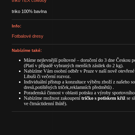
triko TEX cowboy
triko 100% bavlna
Info:
Fotbalové dresy
Nabízíme také:
Máme nejlevnější poštovné – doručení do 3 dne Českou p
(Platí v případě vybraných menších zásilek do 2 kg).
Nabízíme Vám osobní odběr v Praze v naší nově otevřené
Libuši či večerní rozvoz.
Individuální přístup a konzultace výběru zboží z našeho s
dresů,potištěných triček,reklamních předmětů) .
Poradenská činnost v oblasti potisku a výroby sportovního 
Nabízíme možnost zakoupení
tričko s potiskem kříž
se s
ve čtrnáctidenní lhůtě).