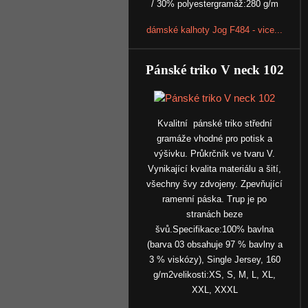
/ 30% polyestergramáž:280 g/m
dámské kalhoty Jog F484 - vice...
Pánské triko V neck 102
Kvalitní pánské triko střední
gramáže vhodné pro potisk a
výšivku. Průkrčník ve tvaru V.
Vynikající kvalita materiálu a šití,
všechny švy zdvojeny. Zpevňující
ramenní páska. Trup je po
stranách beze
švů.Specifikace:100% bavlna
(barva 03 obsahuje 97 % bavlny a
3 % viskózy), Single Jersey, 160
g/m2velikosti:XS, S, M, L, XL,
XXL, XXXL