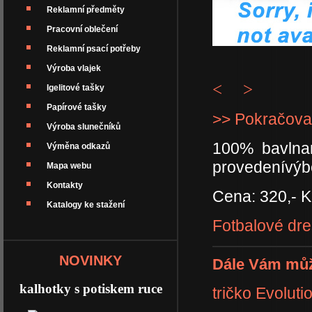
Reklamní předměty
Pracovní oblečení
Reklamní psací potřeby
Výroba vlajek
<
>
Igelitové tašky
Papírové tašky
>> Pokračova
Výroba slunečníků
100% bavlna
Výměna odkazů
provedenívýbě
Mapa webu
Kontakty
Cena: 320,- K
Katalogy ke stažení
Fotbalové dre
NOVINKY
Dále Vám můž
kalhotky s potiskem ruce
tričko Evoluti