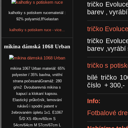
tričko Evolu
barev , vyrá
kalhotky s potiskem rucemateriál :
92% polyamid,8%elastan
tričko Evoluc
kalhotky s potiskem ruce - vice...
tričko Evolu
mikina dámská 1068 Urban
barev ,vyráb
tričko s poti
mikina 1067 Urban materiál: 65%
polyester / 35% bavlna, vnitřní
bílé tričko 
strana počesanáGramáž: 280
číslo + 300,-
g/m2 Dvoubarevná mikina s
kapucí a klokaní kapsou.
Info:
Elastický průkrčník, lemování
rukávů i spodní patent v
Fotbalové dr
žebrovaném úpletu 1x1. E1067
Š/D XS 49cm/60cm S
54cm/64cm M 57cm/67cm L