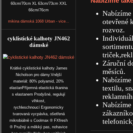
Nabízíme také
60cm/70cm XL 63cm/73cm XXL
66cm/76cm
Nabízíme 
otevřené 
mikina dámská 1068 Urban - vice...
rozvoz.
Individuá
cyklistické kalhoty JN462
dámské
sortiment
triček,rek
Záruční d
Krátké cyklistické kalhoty James
měsíců.
Nicholson pro dámy.Vnější
Nabízíme 
materiál: 80% polyamid, 20%
textilu, s
elastanPříjemná elastická tkanina
s elastanem Prodyšné, regulují
reklamního
vlhkost,
Nabízíme 
rychleschnoucí Ergonomicky
zákazníkov
tvarovaná vycpávka, ošetřená
telefonick
mikrobiálně s Coolmax ® FXfresh
® Pružný a měkký pas, nohavice