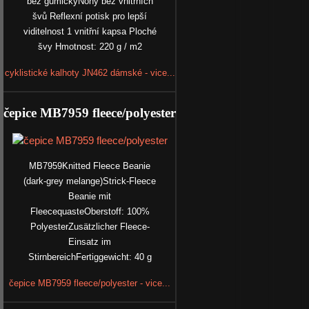
bez gumičkyNohy bez vnitřních
švů Reflexní potisk pro lepší
viditelnost 1 vnitřní kapsa Ploché
švy Hmotnost: 220 g / m2
cyklistické kalhoty JN462 dámské - vice...
čepice MB7959 fleece/polyester
MB7959Knitted Fleece Beanie
(dark-grey melange)Strick-Fleece
Beanie mit
FleecequasteOberstoff: 100%
PolyesterZusätzlicher Fleece-
Einsatz im
StirnbereichFertiggewicht: 40 g
čepice MB7959 fleece/polyester - vice...