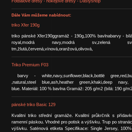
Fotbalové dresy - hokejové dresy - Dastyshop
Dále Vám můžeme nabídnout:
triko Xfer 190g
triko pánské Xfer190ggramáž - 190g,100% bavlnabarvy - bílá
royal,modrá navy,modrá sv,zelená 
tm,žlutá,červená,vínová,oranžová,olivová,
Triko Premium F03
barvy - white,navy,sunflower,black,bottlë gree,red,bur
,natural,steel blue,ash,heather green,khaki,deep navy, c
blue. Materiál: 100 % bavlna Gramáž: 205 g/m2 (bílá: 190 g/m2
pánské triko Basic 129
Kvalitní triko střední gramáže. Kvalitní průkrčník s přída
ramenní páskou. Vhodné pro potisk a výšivku. Trup po stranác
výšivku. Saténová etiketa Specifikace: Single Jersey, 100%