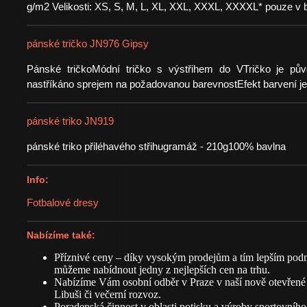
g/m2 Velikosti: XS, S, M, L, XL, XXL, XXXL, XXXXL* pouze v 
pánské tričko JN976 Gipsy
Pánské tričkoMódní tričko s výstřihem do VTričko je půvo
nastříkáno sprejem na požadovanou barevnostEfekt barvení je
pánské triko JN919
pánské triko přiléhavého střihugramáž - 210g100% bavlna
Info:
Fotbalové dresy
Nabízíme také:
Příznivé ceny – díky vysokým prodejům a tím lepším pod
můžeme nabídnout jedny z nejlepších cen na trhu.
Nabízíme Vám osobní odběr v Praze v naší nově otevřené
Libuši či večerní rozvoz.
Poradenská činnost v oblasti potisku a výroby sportovního 