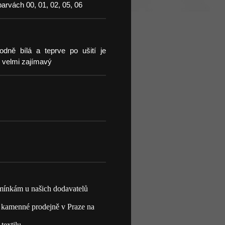
barvách 00, 01, 02, 05, 06
dně bílá a teprve po ušití je
 velmi zajímavý
mínkám u našich dodavatelů
 kamenné prodejně v Praze na
textilu.