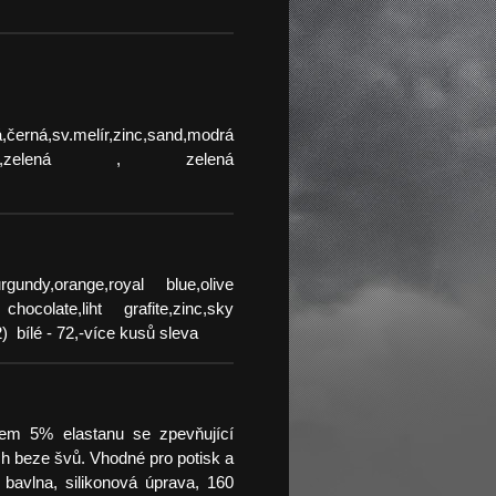
,černá,sv.melír,zinc,sand,modrá
sv,zelená , zelená
gundy,orange,royal blue,olive
hocolate,liht grafite,zinc,sky
) bílé - 72,-více kusů sleva
vkem 5% elastanu se zpevňující
h beze švů. Vhodné pro potisk a
 bavlna, silikonová úprava, 160