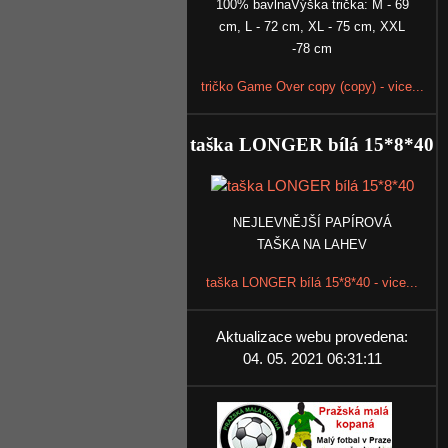
100% bavlnaVýška trička: M - 69
cm, L - 72 cm, XL - 75 cm, XXL
-78 cm
tričko Game Over copy (copy) - vice...
taška LONGER bílá 15*8*40
NEJLEVNĚJŠÍ PAPÍROVÁ
TAŠKA NA LAHEV
taška LONGER bílá 15*8*40 - vice...
Aktualizace webu provedena:
04. 05. 2021 06:31:11