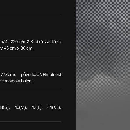
máž: 220 g/m2 Krátká zástěrka
ry 45 cm x 30 cm.
:55x77Země původu:CNHmotnost
cmHmotnost balení:
8(S), 40(M), 42(L), 44(XL),