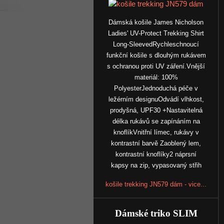
Dámská košile James Nicholson
Ladies' UV-Protect Trekking Shirt
Long-SleevedRychleschnoucí
funkční košile s dlouhým rukávem
s ochranou proti UV záření.Vnější
materiál: 100%
PolyesterJednoduchá péče v
ležérním designuOdvádí vlhkost,
prodyšná, UPF30 +Nastavitelná
délka rukávů se zapínáním na
knoflíkVnitřní límec, rukávy v
kontrastní barvě Zaoblený lem,
kontrastní knoflíky2 náprsní
kapsy na zip, vypasovaný střih
košile trekking JN579 dám - vice...
Dámské triko SLIM