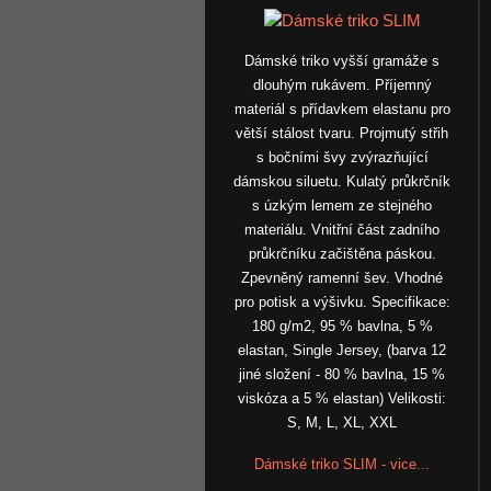
Dámské triko vyšší gramáže s
dlouhým rukávem. Příjemný
materiál s přídavkem elastanu pro
větší stálost tvaru. Projmutý střih
s bočními švy zvýrazňující
dámskou siluetu. Kulatý průkrčník
s úzkým lemem ze stejného
materiálu. Vnitřní část zadního
průkrčníku začištěna páskou.
Zpevněný ramenní šev. Vhodné
pro potisk a výšivku. Specifikace:
180 g/m2, 95 % bavlna, 5 %
elastan, Single Jersey, (barva 12
jiné složení - 80 % bavlna, 15 %
viskóza a 5 % elastan) Velikosti:
S, M, L, XL, XXL
Dámské triko SLIM - vice...