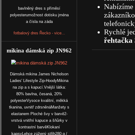
Nabízíme 
bavlněný dres s příměsí
zákazníkov
polyesterumožnost dotisku jména
telefonick
a čísla na záda
Rychlé je
fotbalový dres Řecko - vice...
řehtačka
mikina dámská zip JN962
Dámská mikina James Nicholson
Ladies' Lifestyle Zip-HoodyMikina
na zip a s kapucí.Vnější látka:
80% bavlna, česaná, 20%
polyesterVysoce kvalitní, měkká
tkanina, uvnitř zdrsněnáManžety s
elastanem Ploché švy v barvě2-
vrstvá vnitřní kapuce a šňůrky v
kontrastní barvěKlokaní
kapsyLehce zúžený střih280 g /