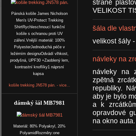
straně plas
VELIKOST TI
Pánská košile James Nicholson
Men's UV-Protect Trekking
šála dle vlas
ShirtRychleschnoucí funkční
košile s ochranou proti UV
velikost šály
záření.Vnější materiál: 100%
PolyesterJednoduchá péče v
ležérním designuOdvádí vlhkost,
návleky na zr
prodyšná, UPF30 +Zaoblený lem,
kontrastní knoflíky1 náprsní
návleky na 
kapsa
zpětná zrcát
košile trekking JN578 pán. - vice...
republiky. Ná
aby je bylo mo
dámský šál MB7981
a k zrcátků
opravdové g
na okno auta.
Materiál: 80% Polyakryl, 20%
PolyamidRozměry:one