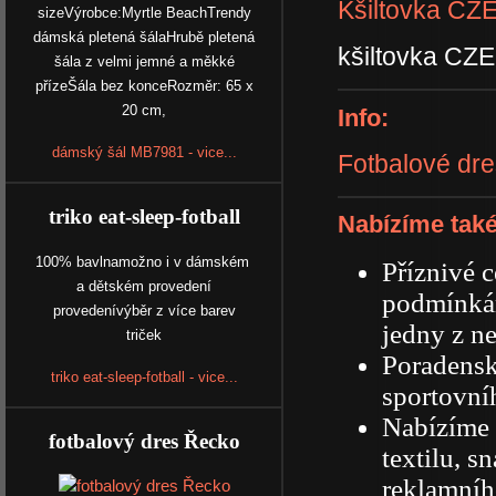
Kšiltovka C
sizeVýrobce:Myrtle BeachTrendy
dámská pletená šálaHrubě pletená
kšiltovka C
šála z velmi jemné a měkké
přízeŠála bez konceRozměr: 65 x
20 cm,
Info:
dámský šál MB7981 - vice...
Fotbalové dr
triko eat-sleep-fotball
Nabízíme také
100% bavlnamožno i v dámském
Příznivé 
a dětském provedení
podmínká
provedenívýběr z více barev
jedny z ne
triček
Poradensk
triko eat-sleep-fotball - vice...
sportovníh
Nabízíme 
fotbalový dres Řecko
textilu, s
reklamního