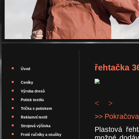
řehtačka 3
Úvod
Ceníky
Výroba dresů
Potisk textilu
<
>
Trička s potiskem
>> Pokračova
Reklamní textil
Strojová výšivka
Plastová řeh
Froté ručníky a osušky
možné dodáva