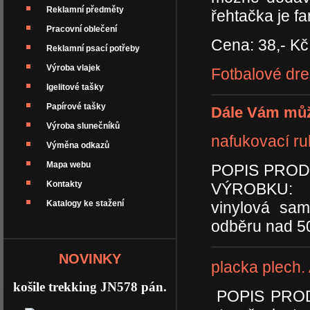
Reklamní předměty
řehtačka je fa
Pracovní oblečení
Cena: 38,- Kč
Reklamní psací potřeby
Výroba vlajek
Fotbalové dre
Igelitové tašky
Papírové tašky
Dále Vám můž
Výroba slunečníků
nafukovací r
Výměna odkazů
Mapa webu
POPIS PRODU
Kontakty
VÝROBKU: 
Katalogy ke stažení
vinylová sa
odběru nad 50
NOVINKY
placka plech
košile trekking JN578 pán.
POPIS PRODU