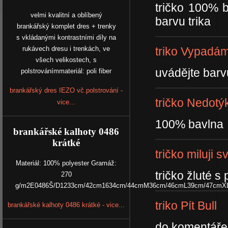
tričko 100% 
velmi kvalitní a oblíbený
barvu trika
brankářský komplet dres + trenky
s vkládanými kontrastními díly na
triko Vypadám 
rukávech dresu i trenkách, ve
všech velikostech, s
uvádějte barv
polstrovánímmateriál: poli fiber
brankářský dres IEZO vč.polstrování -
tričko Nedotýk
vice...
100% bavlna
brankářské kalhoty 0486
krátké
tričko miluji s
Materiál: 100% polyester Gramáž:
tričko žluté 
270
g/m2E0486Š/D1233cm/42cm1634cm/44cmM36cm/46cmL39cm/47cmX
triko Pít Bull
brankářské kalhoty 0486 krátké - vice...
do komentáře 