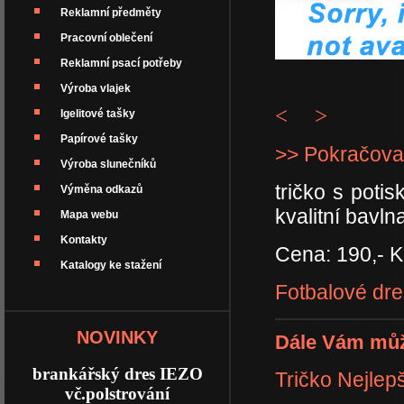
Reklamní předměty
Pracovní oblečení
Reklamní psací potřeby
Výroba vlajek
<
>
Igelitové tašky
Papírové tašky
>> Pokračova
Výroba slunečníků
tričko s poti
Výměna odkazů
kvalitní bavln
Mapa webu
Kontakty
Cena: 190,- K
Katalogy ke stažení
Fotbalové dre
NOVINKY
Dále Vám můž
brankářský dres IEZO
Tričko Nejlepš
vč.polstrování