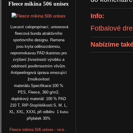
Fleece mikina 506 unisex
Info:
Fotbalové dr
Luxusní celopropínací, unisexová
fleecová bunda atraktivního
sportovního designu. Ramena
Nabízíme také
jsou kryta oděruvzdornou,
nepromokavou PAD tkaninou pro
zvýšení živostnosti výrobku a
odolnosti povětrnostním vlivům.
Antipeelingová úprava omezující
žmolkovitost
materiálu.Specifikace:100 %
PES, Fleece, 360 g/m2,
doplnkový materiál: 100 % PAD
210 T, RIP-StopVelikosti:S, M, L,
XL, XXL, XXXL při odběru 1 kusu
příplatek 30%
Fleece mikina 506 unisex - vice...